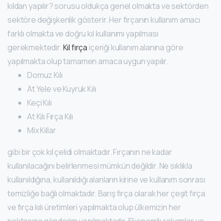
kıldan yapılır? sorusu oldukça genel olmakta ve sektörden
sektöre değişkenlik gösterir. Her fırçanın kullanım amacı
farklı olmakta ve doğru kıl kullanımı yapılması
gerekmektedir.
Kıl fırça
içeriği kullanım alanına göre
yapılmakta olup tamamen amaca uygun yapılır.
Domuz Kılı
At Yele ve Kuyruk Kılı
Keçi Kılı
At Kılı Fırça Kılı
Mix Kıllar
gibi bir çok kıl çelidi olmaktadır. Fırçanın ne kadar
kullanılacağını belirlenmesi mümkün değildir. Ne sıklıkla
kullanıldığına, kullanıldığı alanların kirine ve kullanım sonrası
temizliğe bağlı olmaktadır. Barış fırça olarak her çeşit fırça
ve fırça kılı üretimleri yapılmakta olup ülkemizin her
noktasına gönderim yapılmaktadır. Ekonomik rakamlar ve