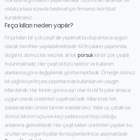
oldukça kısa sürede teslimat için firmamız ile irtibat
kurabilirsiniz.
Fırça kılları neden yapılır?
Fırça kılları bir çok çeşit de yapılmakta olup amaca uygun
olarak tercihler yapılabilmektedir. Kıl fırçaların yapımında,
doğal kıl, domuz kılı, keçi kılı, at kılı,
porsuk
kılı bir çok çeşidi
bulunmaktadır. Her çeşit kıl türü sektör ve kullanım
alanlarına göre değişkenlik göstermektedir. Örneğin domuz
kılı yağlı boya fırçası yapımlarında kullanılan en yaygın
kıllardandır. Her birinin görevi ayrı olan bu kıl fırçalar amaca
uygun olarak üretimleri yapılmaktadır. Kıllara tek tek
bakılarak kılın cinsini tahmin edebilirsiniz. Kıllar üç çatallı ise
domuz kılı sivri uçlu ise keçi yada koyun tüyü olduğu
anlamına gelmektedir. Her çeşit kıldan üretimleri yapılan bu
ürünler en uygun fiyatlar ile müşterilerimize ulaşmaktadır.