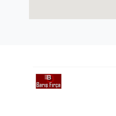
Sipariş Verin
Her türlü fırça için kullanılan kıl ve na
çeşitleri, Tampico, Palmira, Abrasiv, 
v.s. malzemelerin tedariğini yapmakt